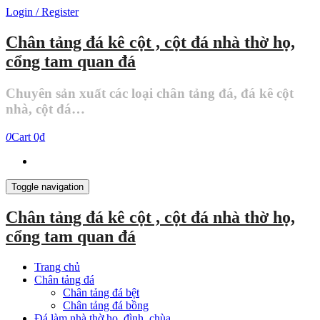
Skip
Login / Register
to
the
Chân tảng đá kê cột , cột đá nhà thờ họ,
content
cổng tam quan đá
Chuyên sản xuất các loại chân tảng đá, đá kê cột
nhà, cột đá…
0
Cart
0₫
Toggle navigation
Chân tảng đá kê cột , cột đá nhà thờ họ,
cổng tam quan đá
Trang chủ
Chân tảng đá
Chân tảng đá bệt
Chân tảng đá bồng
Đá làm nhà thờ họ, đình, chùa