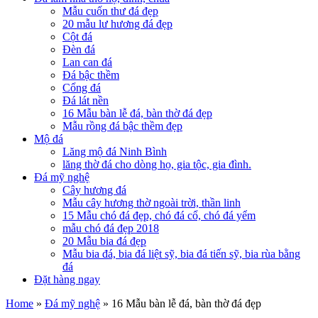
Mẫu cuốn thư đá đẹp
20 mẫu lư hương đá đẹp
Cột đá
Đèn đá
Lan can đá
Đá bậc thềm
Cổng đá
Đá lát nền
16 Mẫu bàn lễ đá, bàn thờ đá đẹp
Mẫu rồng đá bậc thềm đẹp
Mộ đá
Lăng mộ đá Ninh Bình
lăng thờ đá cho dòng họ, gia tộc, gia đình.
Đá mỹ nghệ
Cây hương đá
Mẫu cây hương thờ ngoài trời, thần linh
15 Mẫu chó đá đẹp, chó đá cổ, chó đá yểm
mẫu chó đá đẹp 2018
20 Mẫu bia đá đẹp
Mẫu bia đá, bia đá liệt sỹ, bia đá tiến sỹ, bia rùa bằng
đá
Đặt hàng ngay
Home
»
Đá mỹ nghệ
» 16 Mẫu bàn lễ đá, bàn thờ đá đẹp