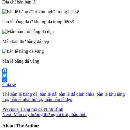
Địa chỉ bán bàn lễ
bàn lễ bằng đá ở khu nghĩa trang liệt sỹ
Mẫu bàn thờ bằng đá đẹp
bàn lễ bằng đá vàng
Facebook
Twitter
Chia sẻ
Thẻ:
bàn lễ bằng đá
,
bàn lễ đá
,
bàn lễ đá đình chùa
,
bàn lễ khu lăng
mộ
,
bàn lễ nhà thờ họ
,
mẫu bàn lễ đẹp
Previous:
Lăng mộ đá Ninh Bình
Next:
Mẫu cây hương thờ ngoài trời, thần linh
About The Author