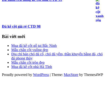
sao
Đá kê cột giá rẻ CTD 98
Bài viết mới
Mua đá kê cột gỗ tại Bắc Ninh
Mẫu chân cột vuông đẹp
Địa chỉ bán chó đá cổ, chó đá yểm, thần khuyển bằng đá, chó
đá phong thủy
Mẫu chân cột tròn đẹp
Mua đá kê cột nhà Hà Tĩnh
Proudly powered by
WordPress
|
Theme:
MaxStore
by Themes4WP