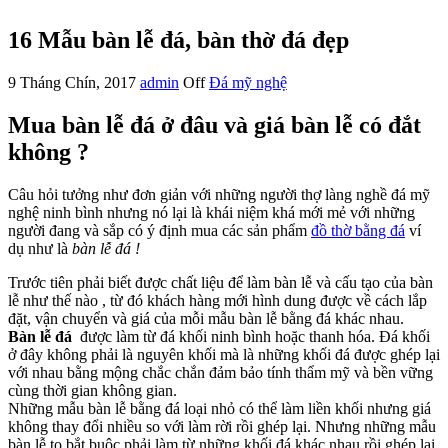
16 Mẫu bàn lễ đá, bàn thờ đá đẹp
9 Tháng Chín, 2017
admin
Off
Đá mỹ nghệ
Mua bàn lễ đá ở đâu và giá bàn lễ có đắt
không ?
Câu hỏi tưởng như đơn giản với những người thợ làng nghề đá mỹ
nghệ ninh bình nhưng nó lại là khái niệm khá mới mẻ với những
người đang và sắp có ý định mua các sản phẩm
đồ thờ bằng đá
ví
dụ như là
bàn lễ đá !
Trước tiên phải biết được chất liệu để làm bàn lễ và cấu tạo của bàn
lễ như thế nào , từ đó khách hàng mới hình dung được về cách lắp
đặt, vận chuyển và giá của mỗi mẫu bàn lễ bằng đá khác nhau.
Bàn lễ đá
được làm từ đá khối ninh bình hoặc thanh hóa. Đá khối
ở đây không phải là nguyên khối mà là những khối đá được ghép lại
với nhau bằng mộng chắc chắn đảm bảo tính thẩm mỹ và bền vững
cùng thời gian không gian.
Những mẫu bàn lễ bằng đá loại nhỏ có thể làm liền khối nhưng giá
không thay đổi nhiều so với làm rời rồi ghép lại. Nhưng những mẫu
bàn lễ to bắt buộc phải làm từ những khối đá khác nhau rồi ghép lại