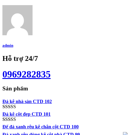
admin
Hỗ trợ 24/7
0969282835
Sản phẩm
Đá kê nhà sàn CTD 102
Được xếp
Đá kê cột đẹp CTD 101
hạng
5.00
5
sao
Được xếp
Đế đá xanh rêu kê chân cột CTD 100
hạng
5.00
5
Đá xanh rêu dùng kê cột nhà CTD 99