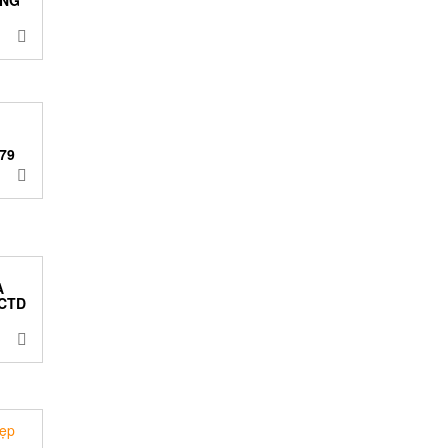
79
À
CTD