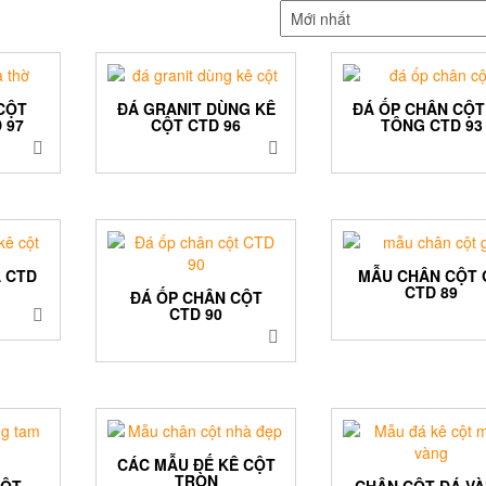
CỘT
ĐÁ GRANIT DÙNG KÊ
ĐÁ ỐP CHÂN CỘT
 97
CỘT CTD 96
TÔNG CTD 93
 CTD
MẪU CHÂN CỘT 
CTD 89
ĐÁ ỐP CHÂN CỘT
CTD 90
CÁC MẪU ĐẾ KÊ CỘT
TRÒN
CỘT
CHÂN CỘT ĐÁ V