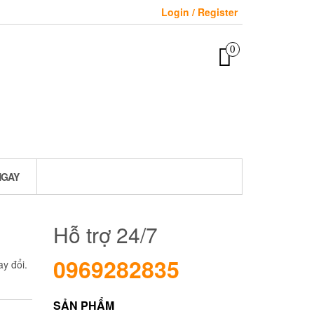
Login / Register
0
NGAY
Hỗ trợ 24/7
0969282835
y đổi.
SẢN PHẨM