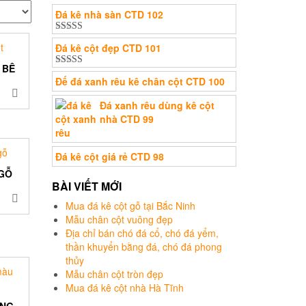
Đá kê nhà sàn CTD 102
Được xếp
Đá kê cột đẹp CTD 101
hạng
5.00
5
sao
 BÊ
Được xếp
Đế đá xanh rêu kê chân cột CTD 100
hạng
5.00
5
sao
Đá xanh rêu dùng kê cột
nhà CTD 99
Đá kê cột giá rẻ CTD 98
GỖ
BÀI VIẾT MỚI
Mua đá kê cột gỗ tại Bắc Ninh
Mẫu chân cột vuông đẹp
Địa chỉ bán chó đá cổ, chó đá yểm,
thần khuyển bằng đá, chó đá phong
thủy
Mẫu chân cột tròn đẹp
Mua đá kê cột nhà Hà Tĩnh
ÀNG