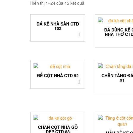
Hiển thị 1–24 của 45 kết quả
ĐÁ KÊ NHÀ SÀN CTD
102
ĐÁ DÙNG KÊ 
NHÀ THỜ CTD
ĐẾ CỘT NHÀ CTD 92
CHÂN TẢNG ĐÁ
91
CHÂN CỘT NHÀ GỖ
ĐẸP CTD 88
MẪU ĐẾ KÊ 