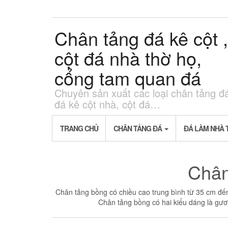
Skip
to
the
Chân tảng đá kê cột ,
content
cột đá nhà thờ họ,
cổng tam quan đá
Chuyên sản xuất các loại chân tảng đ
đá kê cột nhà, cột đá…
TRANG CHỦ
CHÂN TẢNG ĐÁ
ĐÁ LÀM NHÀ 
Chân
Chân tảng bồng có chiều cao trung bình từ 35 cm đế
Chân tảng bồng có hai kiểu dáng là gươn