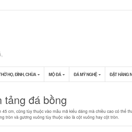
á,
THỜ HỌ, ĐÌNH, CHÙA
MỘ ĐÁ
ĐÁ MỸ NGHỆ
ĐẶT HÀNG 
 tảng đá bồng
n 45 cm, cũng tùy thuộc vào mẫu mã kiểu dáng mà chiều cao có thể tha
g tròn và gương vuông tùy thuộc vào là cột vuông hay cột tròn.