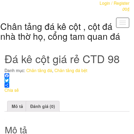
Skip
Login / Register
to
0
0₫
the
content
Chân tảng đá kê cột , cột đá
Toggl
naviga
nhà thờ họ, cổng tam quan đá
Đá kê cột giá rẻ CTD 98
Danh mục:
Chân tảng đá
,
Chân tảng đá bệt
Facebook
Twitter
Chia sẻ
Mô tả
Đánh giá (0)
Mô tả