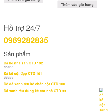
Thêm vào giỏ hàng
Hỗ trợ 24/7
0969282835
Sản phẩm
Đá kê nhà sàn CTD 102
Được xếp
Đá kê cột đẹp CTD 101
hạng
5.00
5
sao
Được xếp
Đế đá xanh rêu kê chân cột CTD 100
hạng
5.00
5
sao
Đá xanh rêu dùng kê cột nhà CTD 99