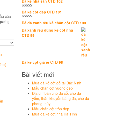
Đá kê nhà sàn CTD 102
Được xếp
Đá kê cột đẹp CTD 101
hạng
5.00
5
cầu của
sao
 gương
Được xếp
Đế đá xanh rêu kê chân cột CTD 100
hạng
5.00
5
sao
Đá xanh rêu dùng kê cột nhà
CTD 99
Đá kê cột giá rẻ CTD 98
ê cột
Bài viết mới
Mua đá kê cột gỗ tại Bắc Ninh
Mẫu chân cột vuông đẹp
Địa chỉ bán chó đá cổ, chó đá
yểm, thần khuyển bằng đá, chó đá
ản
phong thủy
Mẫu chân cột tròn đẹp
Mua đá kê cột nhà Hà Tĩnh