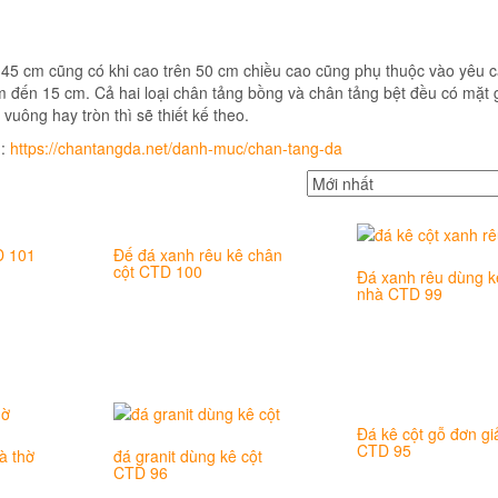
 45 cm cũng có khi cao trên 50 cm chiều cao cũng phụ thuộc vào yêu 
m đến 15 cm. Cả hai loại chân tảng bồng và chân tảng bệt đều có mặt
vuông hay tròn thì sẽ thiết kế theo.
 :
https://chantangda.net/danh-muc/chan-tang-da
D 101
Đế đá xanh rêu kê chân
cột CTD 100
Đá xanh rêu dùng k
nhà CTD 99
Đá kê cột gỗ đơn gi
CTD 95
à thờ
đá granit dùng kê cột
CTD 96