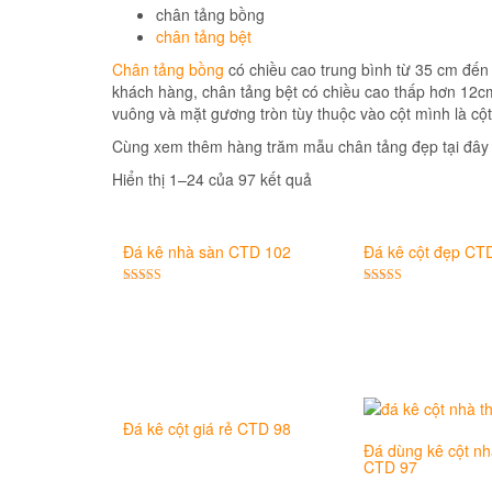
chân tảng bồng
chân tảng bệt
Chân tảng bồng
có chiều cao trung bình từ 35 cm đến
khách hàng, chân tảng bệt có chiều cao thấp hơn 12c
vuông và mặt gương tròn tùy thuộc vào cột mình là cột 
Cùng xem thêm hàng trăm mẫu chân tảng đẹp tại đây
Hiển thị 1–24 của 97 kết quả
Đá kê nhà sàn CTD 102
Đá kê cột đẹp CT
Được xếp
Được xếp
hạng
hạng
5.00
5.00
5 sao
5 sao
Đá kê cột giá rẻ CTD 98
Đá dùng kê cột nh
CTD 97