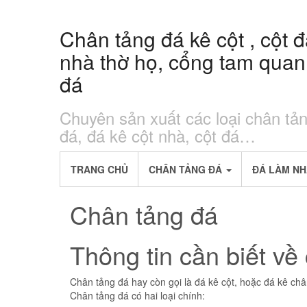
Skip
to
Chân tảng đá kê cột , cột 
the
content
nhà thờ họ, cổng tam quan
đá
Chuyên sản xuất các loại chân tả
đá, đá kê cột nhà, cột đá…
TRANG CHỦ
CHÂN TẢNG ĐÁ
ĐÁ LÀM NH
Chân tảng đá
Thông tin cần biết về
Chân tảng đá hay còn gọi là đá kê cột, hoặc đá kê châ
Chân tảng đá có hai loại chính: