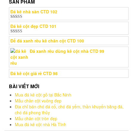
SẢN PHẨM
Đá kê nhà sàn CTD 102
Được xếp
Đá kê cột đẹp CTD 101
hạng
5.00
5
sao
Được xếp
Đế đá xanh rêu kê chân cột CTD 100
hạng
5.00
5
sao
Đá xanh rêu dùng kê cột nhà CTD 99
Đá kê cột giá rẻ CTD 98
BÀI VIẾT MỚI
Mua đá kê cột gỗ tại Bắc Ninh
Mẫu chân cột vuông đẹp
Địa chỉ bán chó đá cổ, chó đá yểm, thần khuyển bằng đá,
chó đá phong thủy
Mẫu chân cột tròn đẹp
Mua đá kê cột nhà Hà Tĩnh