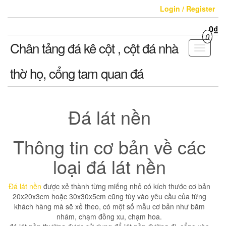
Skip
Login / Register
to
the
0₫
content
0
Chân tảng đá kê cột , cột đá nhà
Toggle
navigati
thờ họ, cổng tam quan đá
Đá lát nền
Thông tin cơ bản về các
loại đá lát nền
Đá lát nền
được xẻ thành từng miếng nhỏ có kích thước cơ bản
20x20x3cm hoặc 30x30x5cm cũng tùy vào yêu cầu của từng
khách hàng mà sẽ xẻ theo, có một số mẫu cơ bản như băm
nhám, chạm đồng xu, chạm hoa.