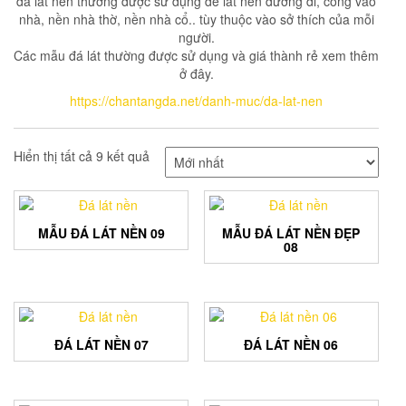
đá lát nền thường được sử dụng để lát nền đường đi, cổng vào
nhà, nền nhà thờ, nền nhà cổ.. tùy thuộc vào sở thích của mỗi
người.
Các mẫu đá lát thường được sử dụng và giá thành rẻ xem thêm
ở đây.
https://chantangda.net/danh-muc/da-lat-nen
Hiển thị tất cả 9 kết quả
MẪU ĐÁ LÁT NỀN 09
MẪU ĐÁ LÁT NỀN ĐẸP
08
ĐÁ LÁT NỀN 07
ĐÁ LÁT NỀN 06