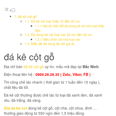
đá kê cột gỗ
Đá kê cột loại thấp 10 đến 20 cm
Mộ số mẫu Đế đá dùng kê cột nhà loại thấp
đẹp
Đá dùng kê cột loại cao 30 cm đến 60 cm
Mẫu chân cột nhà loại cao
Mẫu đế đá dùng kê cột giá rẻ
đá kê cột gỗ
Địa chỉ bán
đá kê cột gỗ
uy tín, mẫu mã đẹp tại
Bắc Ninh
.
Điện thoại liên hệ :
0969.28.28.35 ( Zalo, Viber, FB )
Thi công chế tác nhanh ( thời gian từ 1 tuần đến 15 ngày ),
chất liệu đá tốt.
Đá kê cột thường được chế tác từ loại đá xanh đen, đá xanh
rêu, đá trắng, đá vàng.
Gia da ke cot
dùng kê cột gỗ, cột nhà, cột chùa, đình …
thường giao động từ 550 ngìn đến 1,5 triệu đồng.