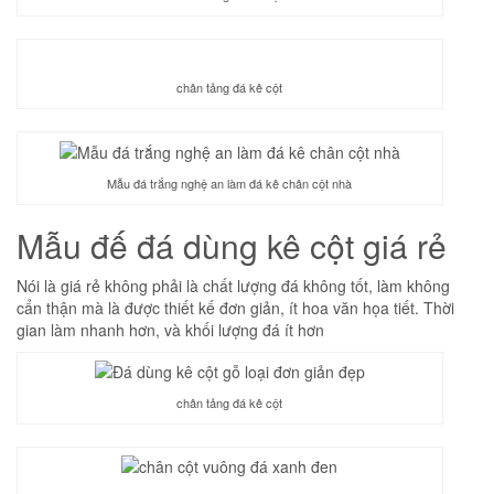
chân tảng đá kê cột
Mẫu đá trắng nghệ an làm đá kê chân cột nhà
Mẫu đế đá dùng kê cột giá rẻ
Nói là giá rẻ không phải là chất lượng đá không tốt, làm không
cẩn thận mà là được thiết kế đơn giản, ít hoa văn họa tiết. Thời
gian làm nhanh hơn, và khối lượng đá ít hơn
chân tảng đá kê cột