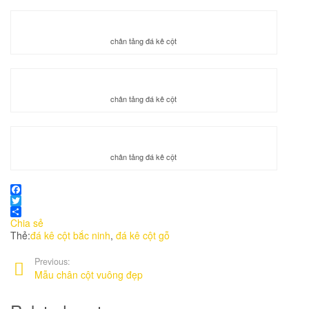
chân tảng đá kê cột
chân tảng đá kê cột
chân tảng đá kê cột
F
a
T
c
w
Chia sẻ
e
i
Thẻ:
đá kê cột bắc ninh
,
đá kê cột gỗ
b
t
o
t
Previous:
o
e
Mẫu chân cột vuông đẹp
k
r