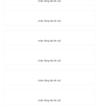
chân tảng đá kê cột
chân tảng đá kê cột
chân tảng đá kê cột
chân tảng đá kê cột
chân tảng đá kê cột
chân tảng đá kê cột