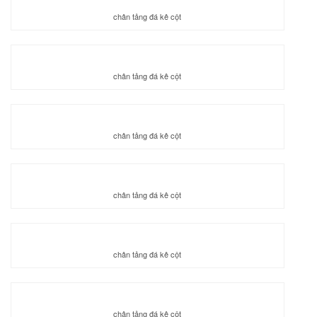
chân tảng đá kê cột
chân tảng đá kê cột
chân tảng đá kê cột
chân tảng đá kê cột
chân tảng đá kê cột
chân tảng đá kê cột