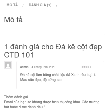
MÔ TẢ
ĐÁNH GIÁ (1)
Mô tả
1 đánh giá cho
Đá kê cột đẹp
CTD 101
admin
–
4 Tháng Tám, 2023
Được xếp
Đá kê cột làm bằng chất liệu đá Xanh rêu loại 1.
hạng
5
5 sao
Màu sắc đẹp, độ cứng cao.
Thêm đánh giá
Email của bạn sẽ không được hiển thị công khai.
Các trường
bắt buộc được đánh dấu
*