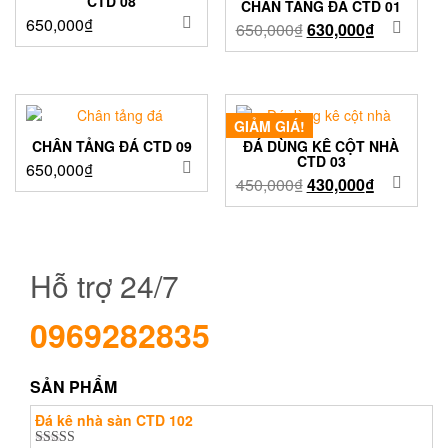
CTD 08
CHÂN TẢNG ĐÁ CTD 01
650,000
₫
650,000
₫
630,000
₫
GIẢM GIÁ!
CHÂN TẢNG ĐÁ CTD 09
ĐÁ DÙNG KÊ CỘT NHÀ
CTD 03
650,000
₫
450,000
₫
430,000
₫
Hỗ trợ 24/7
0969282835
SẢN PHẨM
Đá kê nhà sàn CTD 102