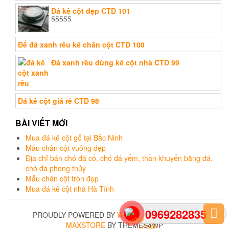
Được xếp
Đá kê cột đẹp CTD 101
hạng
5.00
5
sao
Được xếp
hạng
5.00
5
Đế đá xanh rêu kê chân cột CTD 100
sao
Đá xanh rêu dùng kê cột nhà CTD 99
Đá kê cột giá rẻ CTD 98
BÀI VIẾT MỚI
Mua đá kê cột gỗ tại Bắc Ninh
Mẫu chân cột vuông đẹp
Địa chỉ bán chó đá cổ, chó đá yểm, thần khuyển bằng đá,
chó đá phong thủy
Mẫu chân cột tròn đẹp
Mua đá kê cột nhà Hà Tĩnh
0969282835
PROUDLY POWERED BY
WORDPRESS
|
THEME:
MAXSTORE
BY THEMES4WP