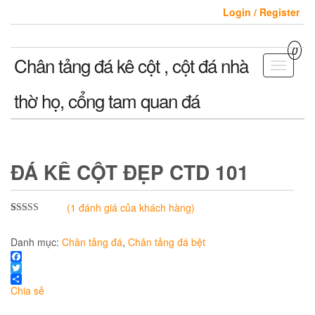
Skip
Login / Register
to
the
content
0
Chân tảng đá kê cột , cột đá nhà
Toggle
navigati
thờ họ, cổng tam quan đá
ĐÁ KÊ CỘT ĐẸP CTD 101
(
1
đánh giá của khách hàng)
5.00
1
trên 5
dựa trên
Danh mục:
Chân tảng đá
,
Chân tảng đá bệt
đánh giá
Facebook
Twitter
Chia sẻ