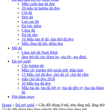
Mẫu cuốn thư đá đẹp
20 mẫu lư hương đá đẹp
Cột đá
Đèn đá
Lan can đá
Đá bậc thềm
Cổng đá
Đá lát nền
16 Mẫu bàn lễ đá, bàn thờ đá đẹp
Mẫu rồng đá bậc thềm đẹp
Mộ đá
Lăng mộ đá Ninh Bình
lăng thờ đá cho dòng họ, gia tộc, gia đình.
Đá mỹ nghệ
Cây hương đá
Mẫu cây hương thờ ngoài trời, thần linh
15 Mẫu chó đá đẹp, chó đá cổ, chó đá yểm
mẫu chó đá đẹp 2018
20 Mẫu bia đá đẹp
Mẫu bia đá, bia đá liệt sỹ, bia đá tiến sỹ, bia rùa bằng
đá
Đặt hàng ngay
Home
»
Đá mỹ nghệ
» Câu đối dùng ở mộ, khu lăng mộ, lăng thờ