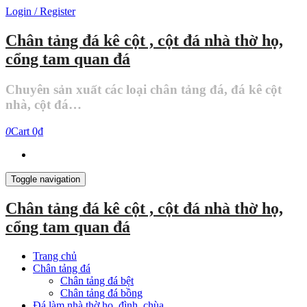
Skip
Login / Register
to
the
Chân tảng đá kê cột , cột đá nhà thờ họ,
content
cổng tam quan đá
Chuyên sản xuất các loại chân tảng đá, đá kê cột
nhà, cột đá…
0
Cart
0₫
Toggle navigation
Chân tảng đá kê cột , cột đá nhà thờ họ,
cổng tam quan đá
Trang chủ
Chân tảng đá
Chân tảng đá bệt
Chân tảng đá bồng
Đá làm nhà thờ họ, đình, chùa