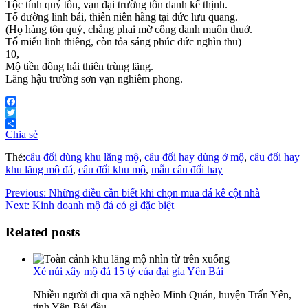
Tộc tính quý tôn, vạn đại trường tồn danh kế thịnh.
Tổ đường linh bái, thiên niên hằng tại đức lưu quang.
(Họ hàng tôn quý, chẳng phai mờ công danh muôn thuở.
Tổ miếu linh thiêng, còn tỏa sáng phúc đức nghìn thu)
10,
Mộ tiền đông hải thiên trùng lãng.
Lăng hậu trường sơn vạn nghiêm phong.
Facebook
Twitter
Chia sẻ
Thẻ:
câu đối dùng khu lăng mộ
,
câu đối hay dùng ở mộ
,
câu đối hay
khu lăng mộ đá
,
câu đối khu mộ
,
mẫu câu đối hay
Previous:
Những điều cần biết khi chọn mua đá kê cột nhà
Next:
Kinh doanh mộ đá có gì đặc biệt
Related posts
Xẻ núi xây mộ đá 15 tỷ của đại gia Yên Bái
Nhiều người đi qua xã nghèo Minh Quán, huyện Trấn Yên,
tỉnh Yên Bái đều…