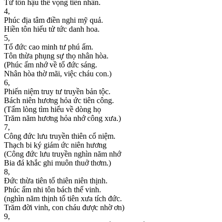
Tử tôn hậu thế vọng tiền nhân.
4,
Phúc địa tâm điền nghi mỹ quả.
Hiền tôn hiếu tử tức danh hoa.
5,
Tổ đức cao minh tư phú ấm.
Tôn thừa phụng sự thọ nhân hòa.
(Phúc ấm nhớ về tổ đức sáng.
Nhân hòa thờ mãi, việc cháu con.)
6,
Phiến niệm truy tư truyền bản tộc.
Bách niên hương hỏa ức tiên công.
(Tấm lòng tìm hiểu về dòng họ
Trăm năm hương hỏa nhớ công xưa.)
7,
Công đức lưu truyền thiên cổ niệm.
Thạch bi ký giám ức niên hương
(Công đức lưu truyền nghìn năm nhớ
Bia đá khắc ghi muôn thuở thơm.)
8,
Đức thừa tiên tổ thiên niên thịnh.
Phúc ấm nhi tôn bách thế vinh.
(nghìn năm thịnh tổ tiên xưa tích đức.
Trăm đời vinh, con cháu được nhờ ơn)
9,