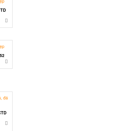
CTD
52
CTD