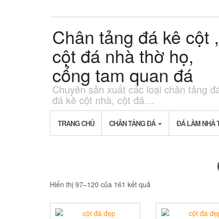
Skip
to
the
Chân tảng đá kê cột ,
content
cột đá nhà thờ họ,
cổng tam quan đá
Chuyên sản xuất các loại chân tảng đ
đá kê cột nhà, cột đá…
TRANG CHỦ
CHÂN TẢNG ĐÁ
ĐÁ LÀM NHÀ 
Hiển thị 97–120 của 161 kết quả