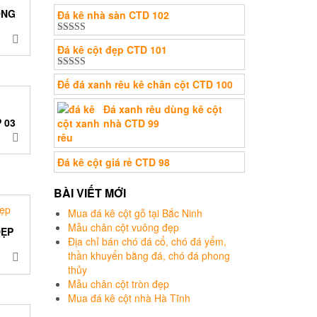
ÔNG
Đá kê nhà sàn CTD 102
Được xếp
Đá kê cột đẹp CTD 101
hạng
5.00
5
sao
Được xếp
Đế đá xanh rêu kê chân cột CTD 100
hạng
5.00
5
sao
Đá xanh rêu dùng kê cột
 03
nhà CTD 99
Đá kê cột giá rẻ CTD 98
BÀI VIẾT MỚI
Mua đá kê cột gỗ tại Bắc Ninh
Mẫu chân cột vuông đẹp
ĐẸP
Địa chỉ bán chó đá cổ, chó đá yểm,
thần khuyển bằng đá, chó đá phong
thủy
Mẫu chân cột tròn đẹp
Mua đá kê cột nhà Hà Tĩnh