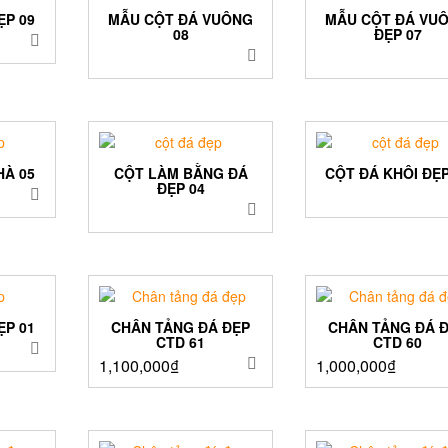
ẸP 09
MẪU CỘT ĐÁ VUÔNG
MẪU CỘT ĐÁ VU
08
ĐẸP 07
HÀ 05
CỘT LÀM BẰNG ĐÁ
CỘT ĐÁ KHÔI ĐẸP
ĐẸP 04
ẸP 01
CHÂN TẢNG ĐÁ ĐẸP
CHÂN TẢNG ĐÁ 
CTD 61
CTD 60
1,100,000
₫
1,000,000
₫