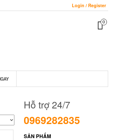
Login / Register
0
NGAY
Hỗ trợ 24/7
0969282835
SẢN PHẨM