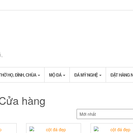
á,
THỜ HỌ, ĐÌNH, CHÙA
MỘ ĐÁ
ĐÁ MỸ NGHỆ
ĐẶT HÀNG 
Cửa hàng