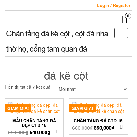
Skip
Login / Register
to
the
0
content
Chân tảng đá kê cột , cột đá nhà
Toggle
navigati
thờ họ, cổng tam quan đá
đá kê cột
Hiển thị tất cả 7 kết quả
GIẢM GIÁ!
GIẢM GIÁ!
MẪU CHÂN TẢNG ĐÁ
CHÂN TẢNG ĐÁ CTD 15
ĐẸP CTD 16
660,000
₫
650,000
₫
650,000
₫
640,000
₫