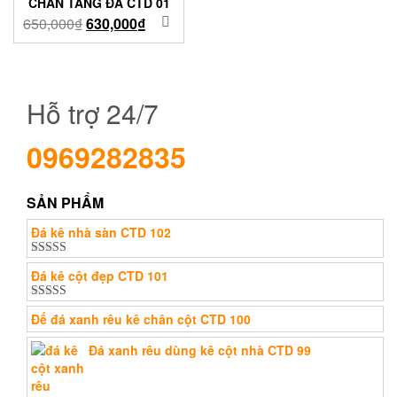
CHÂN TẢNG ĐÁ CTD 01
650,000
₫
630,000
₫
Hỗ trợ 24/7
0969282835
SẢN PHẨM
Đá kê nhà sàn CTD 102
Được xếp
Đá kê cột đẹp CTD 101
hạng
5.00
5
sao
Được xếp
Đế đá xanh rêu kê chân cột CTD 100
hạng
5.00
5
sao
Đá xanh rêu dùng kê cột nhà CTD 99