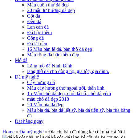
Mẫu cuốn thư đá đẹp
20 mẫu lư hương đá đẹp
Cột đá
Đèn đá
Lan can đá
Đá bậc thềm
Cổng đá
Đá lát nền
16 Mẫu bàn lễ đá, bàn thờ đá đẹp
Mẫu rồng đá bậc thềm đẹp
Mộ đá
Lăng mộ đá Ninh Bình
lăng thờ đá cho dòng họ, gia tộc, gia đình.
Đá mỹ nghệ
Cây hương đá
Mẫu cây hương thờ ngoài trời, thần linh
15 Mẫu chó đá đẹp, chó đá cổ, chó đá yểm
mẫu chó đá đẹp 2018
20 Mẫu bia đá đẹp
Mẫu bia đá, bia đá liệt sỹ, bia đá tiến sỹ, bia rùa bằng
đá
Đặt hàng ngay
Home
»
Đá mỹ nghệ
» Địa chỉ bán đá dùng kê cột nhà Hà Nội