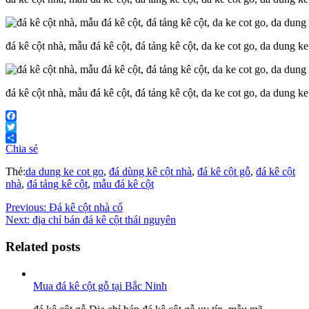
đá kê cột nhà, mẫu đá kê cột, đá tảng kê cột, da ke cot go, da dung k
đá kê cột nhà, mẫu đá kê cột, đá tảng kê cột, da ke cot go, da dung k
Facebook
Twitter
Chia sẻ
Thẻ:
da dung ke cot go
,
đá dùng kê cột nhà
,
đá kê cột gỗ
,
đá kê cột
nhà
,
đá tảng kê cột
,
mẫu đá kê cột
Previous:
Đá kê cột nhà cổ
Next:
địa chỉ bán đá kê cột thái nguyên
Related posts
Mua đá kê cột gỗ tại Bắc Ninh