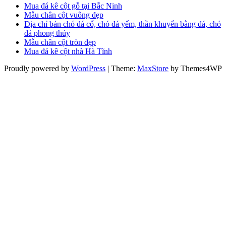
Mua đá kê cột gỗ tại Bắc Ninh
Mẫu chân cột vuông đẹp
Địa chỉ bán chó đá cổ, chó đá yểm, thần khuyển bằng đá, chó
đá phong thủy
Mẫu chân cột tròn đẹp
Mua đá kê cột nhà Hà Tĩnh
Proudly powered by
WordPress
|
Theme:
MaxStore
by Themes4WP