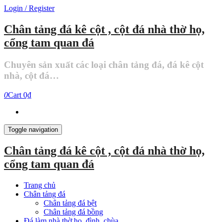
Skip
Login / Register
to
the
Chân tảng đá kê cột , cột đá nhà thờ họ,
content
cổng tam quan đá
Chuyên sản xuất các loại chân tảng đá, đá kê cột
nhà, cột đá…
0
Cart
0₫
Toggle navigation
Chân tảng đá kê cột , cột đá nhà thờ họ,
cổng tam quan đá
Trang chủ
Chân tảng đá
Chân tảng đá bệt
Chân tảng đá bồng
Đá làm nhà thờ họ, đình, chùa