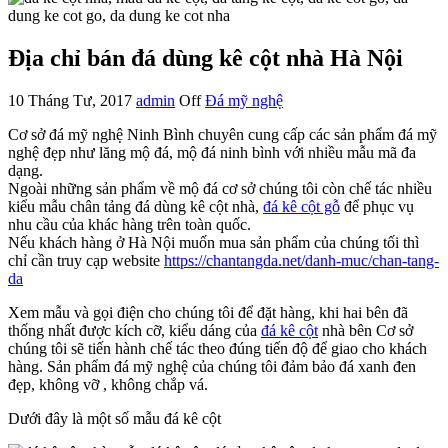
Địa chỉ bán đá dùng kê cột nhà Hà Nội
10 Tháng Tư, 2017
admin
Off
Đá mỹ nghệ
Cơ sở đá mỹ nghệ Ninh Bình chuyên cung cấp các sản phẩm đá mỹ
nghệ đẹp như lăng mộ đá, mộ đá ninh bình với nhiều mẫu mã đa
dạng.
Ngoài những sản phẩm về mộ đá cơ sở chúng tôi còn chế tác nhiều
kiểu mẫu chân tảng đá dùng kê cột nhà,
đá kê cột gỗ
để phục vụ
nhu cầu của khác hàng trên toàn quốc.
Nếu khách hàng ở Hà Nội muốn mua sản phẩm của chúng tối thì
chỉ cần truy cạp website
https://chantangda.net/danh-muc/chan-tang-
da
Xem mẫu và gọi điện cho chúng tôi để đặt hàng, khi hai bên đã
thống nhất được kích cỡ, kiểu dáng của
đá kê cột
nhà bên Cơ sở
chúng tôi sẽ tiến hành chế tác theo đúng tiến độ để giao cho khách
hàng. Sản phẩm đá mỹ nghệ của chúng tôi đảm bảo đá xanh đen
đẹp, không vỡ , không chắp vá.
Dưới đây là một số mẫu đá kê cột