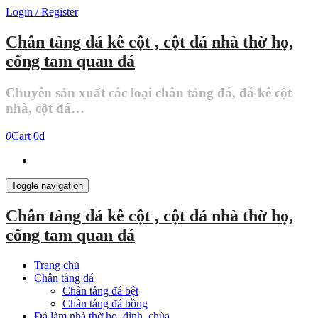
Skip
Login / Register
to
the
Chân tảng đá kê cột , cột đá nhà thờ họ,
content
cổng tam quan đá
Chuyên sản xuất các loại chân tảng đá, đá kê cột
nhà, cột đá…
0
Cart
0₫
Toggle navigation
Chân tảng đá kê cột , cột đá nhà thờ họ,
cổng tam quan đá
Trang chủ
Chân tảng đá
Chân tảng đá bệt
Chân tảng đá bồng
Đá làm nhà thờ họ, đình, chùa