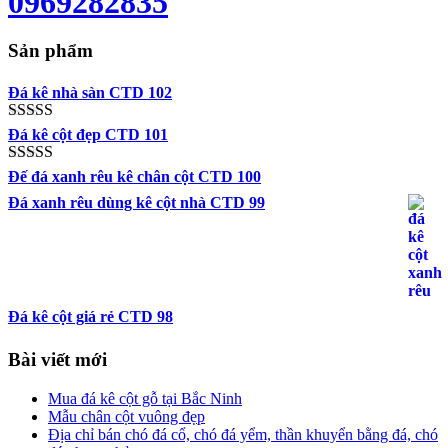
0969282835
Sản phẩm
Đá kê nhà sàn CTD 102
Được xếp
Đá kê cột đẹp CTD 101
hạng
5.00
5
sao
Được xếp
Đế đá xanh rêu kê chân cột CTD 100
hạng
5.00
5
Đá xanh rêu dùng kê cột nhà CTD 99
sao
Đá kê cột giá rẻ CTD 98
Bài viết mới
Mua đá kê cột gỗ tại Bắc Ninh
Mẫu chân cột vuông đẹp
Địa chỉ bán chó đá cổ, chó đá yểm, thần khuyển bằng đá, chó