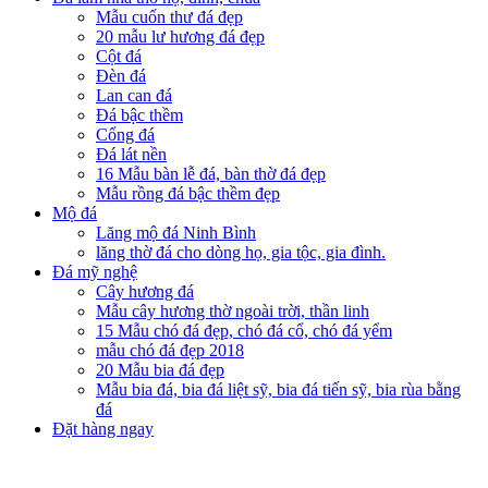
Mẫu cuốn thư đá đẹp
20 mẫu lư hương đá đẹp
Cột đá
Đèn đá
Lan can đá
Đá bậc thềm
Cổng đá
Đá lát nền
16 Mẫu bàn lễ đá, bàn thờ đá đẹp
Mẫu rồng đá bậc thềm đẹp
Mộ đá
Lăng mộ đá Ninh Bình
lăng thờ đá cho dòng họ, gia tộc, gia đình.
Đá mỹ nghệ
Cây hương đá
Mẫu cây hương thờ ngoài trời, thần linh
15 Mẫu chó đá đẹp, chó đá cổ, chó đá yểm
mẫu chó đá đẹp 2018
20 Mẫu bia đá đẹp
Mẫu bia đá, bia đá liệt sỹ, bia đá tiến sỹ, bia rùa bằng
đá
Đặt hàng ngay