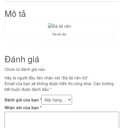
Mô tả
Đá lát nền
Đánh giá
Chưa có đánh giá nào.
Hãy là người đầu tiên nhận xét “Đá lát nền 03”
Email của bạn sẽ không được hiển thị công khai.
Các trường
bắt buộc được đánh dấu
*
Đánh giá của bạn
*
Nhận xét của bạn
*