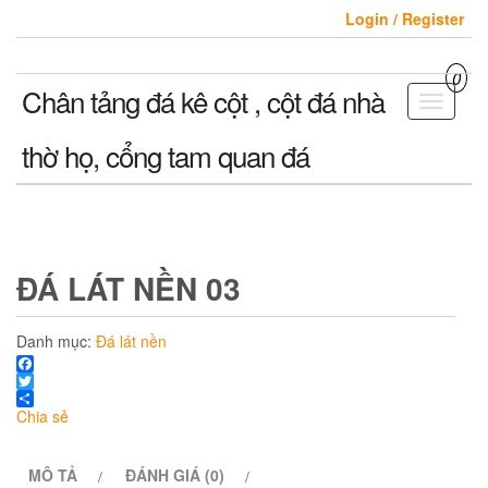
Skip
Login / Register
to
the
content
0
Chân tảng đá kê cột , cột đá nhà
Toggle
navigati
thờ họ, cổng tam quan đá
ĐÁ LÁT NỀN 03
Danh mục:
Đá lát nền
Facebook
Twitter
Chia sẻ
MÔ TẢ
ĐÁNH GIÁ (0)