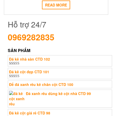
e
t
READ MORE
b
t
o
e
o
r
k
Hỗ trợ 24/7
0969282835
SẢN PHẨM
Đá kê nhà sàn CTD 102
Được xếp
Đá kê cột đẹp CTD 101
hạng
5.00
5
sao
Được xếp
Đế đá xanh rêu kê chân cột CTD 100
hạng
5.00
5
sao
Đá xanh rêu dùng kê cột nhà CTD 99
Đá kê cột giá rẻ CTD 98