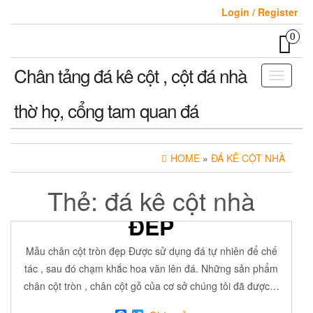
Skip
Login / Register
to
the
0
content
Chân tảng đá kê cột , cột đá nhà
Toggle
navigati
thờ họ, cổng tam quan đá
HOME
»
ĐÁ KÊ CỘT NHÀ
Thẻ:
đá kê cột nhà
MẪU CHÂN CỘT TRÒN
ĐẸP
7 Tháng Sáu, 2018
ADMIN
Off
ĐÁ MỸ NGHỆ
Mẫu chân cột tròn đẹp Được sử dụng đá tự nhiên để chế
tác , sau đó chạm khắc hoa văn lên đá. Những sản phẩm
chân cột tròn , chân cột gỗ của cơ sở chúng tôi đã được…