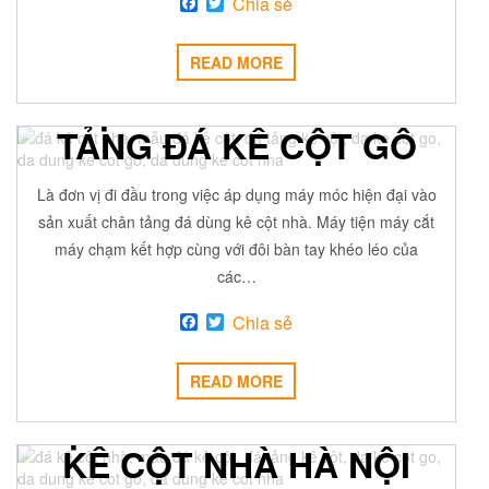
F
T
Chia sẻ
a
w
c
i
e
t
READ MORE
b
t
o
e
ĐỊA CHỈ BÁN CHÂN
o
r
k
TẢNG ĐÁ KÊ CỘT GỖ
11 Tháng Tư, 2017
ADMIN
Off
ĐÁ MỸ NGHỆ
Là đơn vị đi đầu trong việc áp dụng máy móc hiện đại vào
sản xuất chân tảng đá dùng kê cột nhà. Máy tiện máy cắt
máy chạm kết hợp cùng với đôi bàn tay khéo léo của
các…
F
T
Chia sẻ
a
w
c
i
e
t
READ MORE
b
t
o
e
ĐỊA CHỈ BÁN ĐÁ DÙNG
o
r
k
KÊ CỘT NHÀ HÀ NỘI