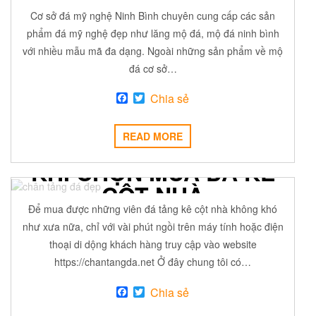
10 Tháng Tư, 2017
ADMIN
Off
ĐÁ MỸ NGHỆ
Cơ sở đá mỹ nghệ Ninh Bình chuyên cung cấp các sản
phẩm đá mỹ nghệ đẹp như lăng mộ đá, mộ đá ninh bình
với nhiều mẫu mã đa dạng. Ngoài những sản phẩm về mộ
đá cơ sở…
F
T
Chia sẻ
a
w
c
i
e
t
READ MORE
NHỮNG ĐIỀU CẦN BIẾT
b
t
o
e
KHI CHỌN MUA ĐÁ KÊ
o
r
k
CỘT NHÀ
Để mua được những viên đá tảng kê cột nhà không khó
2 Tháng Tư, 2017
ADMIN
Off
ĐÁ MỸ NGHỆ
như xưa nữa, chỉ với vài phút ngồi trên máy tính hoặc điện
thoại di dộng khách hàng truy cập vào website
https://chantangda.net Ở đây chung tôi có…
F
T
Chia sẻ
a
w
c
i