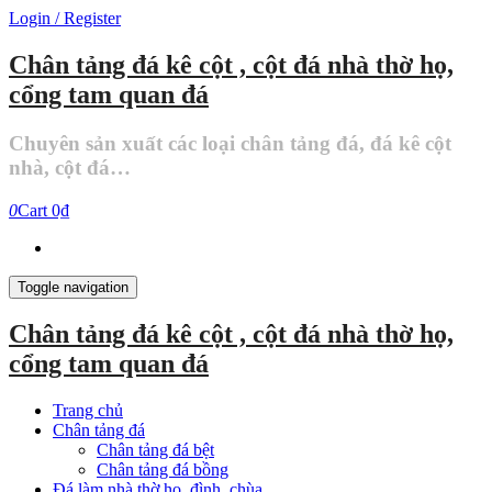
Skip
Login / Register
to
the
Chân tảng đá kê cột , cột đá nhà thờ họ,
content
cổng tam quan đá
Chuyên sản xuất các loại chân tảng đá, đá kê cột
nhà, cột đá…
0
Cart
0₫
Toggle navigation
Chân tảng đá kê cột , cột đá nhà thờ họ,
cổng tam quan đá
Trang chủ
Chân tảng đá
Chân tảng đá bệt
Chân tảng đá bồng
Đá làm nhà thờ họ, đình, chùa