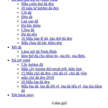
Mẫu cuốn thư đá đẹp
20 mẫu lư hương đá đẹp
Cột đá
Đèn đá
Lan can đá
Đá bậc thềm
Cổng đá
Đá lát nền
16 Mẫu bàn lễ đá, bàn thờ đá đẹp
Mẫu rồng đá bậc thềm đẹp
Mộ đá
Lăng mộ đá Ninh Bình
lăng thờ đá cho dòng họ, gia tộc, gia đình.
Đá mỹ nghệ
Cây hương đá
Mẫu cây hương thờ ngoài trời, thần linh
15 Mẫu chó đá đẹp, chó đá cổ, chó đá yểm
mẫu chó đá đẹp 2018
20 Mẫu bia đá đẹp
Mẫu bia đá, bia đá liệt sỹ, bia đá tiến sỹ, bia rùa bằng
đá
Đặt hàng ngay
Giảm giá!