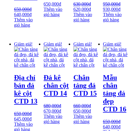
650,000
₫
630,000
₫
950,000
₫
650,000
₫
Thêm vào
620,000
₫
930,000
₫
640,000
₫
giỏ hàng
Thêm vào
Thêm vào
Thêm vào
giỏ hàng
giỏ hàng
giỏ hàng
Giảm giá!
Giảm giá!
Giảm giá!
Giảm giá!
Địa chỉ
Đá kê
Chân
Mẫu
bán đá
chân cột
tảng đá
chân
kê cột
CTD 14
CTD 15
tảng đá
CTD 13
đẹp
680,000
₫
660,000
₫
CTD 16
670,000
₫
650,000
₫
650,000
₫
Thêm vào
Thêm vào
645,000
₫
giỏ hàng
giỏ hàng
650,000
₫
Thêm vào
640,000
₫
giỏ hàng