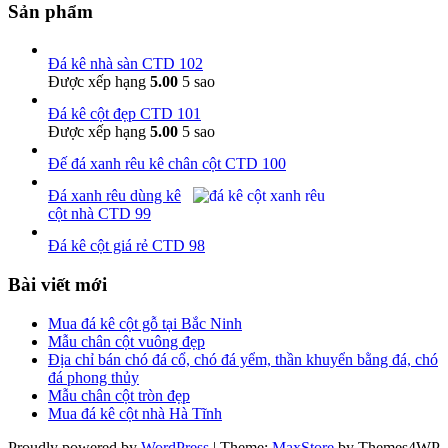
Sản phẩm
Đá kê nhà sàn CTD 102
Được xếp hạng
5.00
5 sao
Đá kê cột đẹp CTD 101
Được xếp hạng
5.00
5 sao
Đế đá xanh rêu kê chân cột CTD 100
Đá xanh rêu dùng kê
cột nhà CTD 99
Đá kê cột giá rẻ CTD 98
Bài viết mới
Mua đá kê cột gỗ tại Bắc Ninh
Mẫu chân cột vuông đẹp
Địa chỉ bán chó đá cổ, chó đá yểm, thần khuyển bằng đá, chó
đá phong thủy
Mẫu chân cột tròn đẹp
Mua đá kê cột nhà Hà Tĩnh
Proudly powered by
WordPress
|
Theme:
MaxStore
by Themes4WP