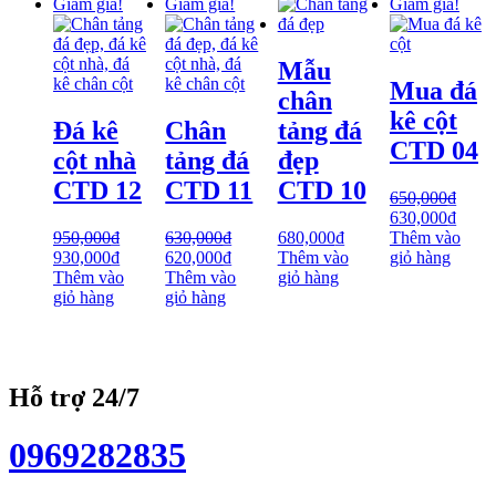
Giảm giá!
Giảm giá!
Giảm giá!
Mẫu
Mua đá
chân
kê cột
Đá kê
Chân
tảng đá
CTD 04
cột nhà
tảng đá
đẹp
CTD 12
CTD 11
CTD 10
650,000
₫
630,000
₫
950,000
₫
630,000
₫
680,000
₫
Thêm vào
930,000
₫
620,000
₫
Thêm vào
giỏ hàng
Thêm vào
Thêm vào
giỏ hàng
giỏ hàng
giỏ hàng
Hỗ trợ 24/7
0969282835