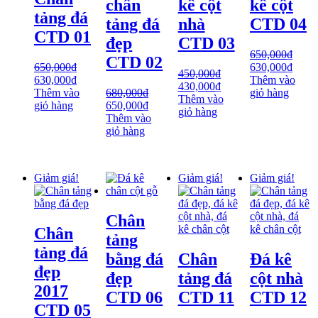
chân
kê cột
kê cột
tảng đá
tảng đá
nhà
CTD 04
CTD 01
đẹp
CTD 03
650,000
₫
CTD 02
650,000
₫
630,000
₫
450,000
₫
630,000
₫
Thêm vào
430,000
₫
Thêm vào
680,000
₫
giỏ hàng
Thêm vào
giỏ hàng
650,000
₫
giỏ hàng
Thêm vào
giỏ hàng
Giảm giá!
Giảm giá!
Giảm giá!
Chân
Chân
tảng
tảng đá
bằng đá
Chân
Đá kê
đẹp
đẹp
tảng đá
cột nhà
2017
CTD 06
CTD 11
CTD 12
CTD 05