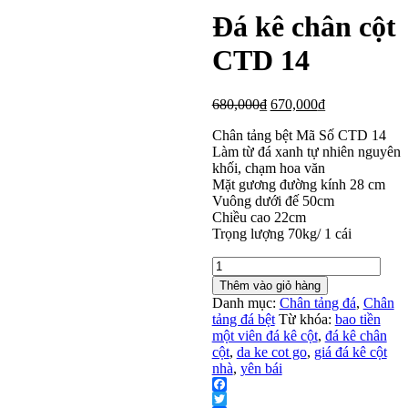
Đá kê chân cột
CTD 14
680,000
₫
670,000
₫
Chân tảng bệt Mã Số CTD 14
Làm từ đá xanh tự nhiên nguyên
khối, chạm hoa văn
Mặt gương đường kính 28 cm
Vuông dưới đế 50cm
Chiều cao 22cm
Trọng lượng 70kg/ 1 cái
Đá
kê
Thêm vào giỏ hàng
chân
Danh mục:
Chân tảng đá
,
Chân
cột
tảng đá bệt
Từ khóa:
bao tiền
CTD
một viên đá kê cột
,
đá kê chân
14
cột
,
da ke cot go
,
giá đá kê cột
số
nhà
,
yên bái
lượng
Facebook