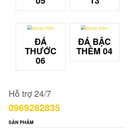
05
13
ĐÁ
ĐÁ BẬC
THƯỚC
THỀM 04
06
Hỗ trợ 24/7
0969282835
SẢN PHẨM