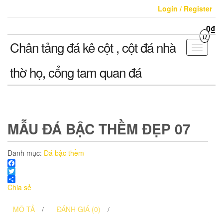
Skip
Login / Register
to
the
0₫
content
0
Chân tảng đá kê cột , cột đá nhà
Toggle
navigati
thờ họ, cổng tam quan đá
MẪU ĐÁ BẬC THỀM ĐẸP 07
Danh mục:
Đá bậc thềm
Facebook
Twitter
Chia sẻ
MÔ TẢ
ĐÁNH GIÁ (0)