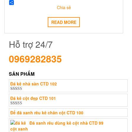
a
T
Chia sẻ
c
w
e
i
b
t
o
t
READ MORE
o
e
k
r
Hỗ trợ 24/7
0969282835
SẢN PHẨM
Đá kê nhà sàn CTD 102
Được xếp
Đá kê cột đẹp CTD 101
hạng
5.00
5
sao
Được xếp
Đế đá xanh rêu kê chân cột CTD 100
hạng
5.00
5
sao
Đá xanh rêu dùng kê cột nhà CTD 99