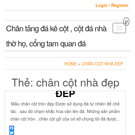
Skip
Login / Register
to
the
content
0
Chân tảng đá kê cột , cột đá nhà
Toggle
navigati
thờ họ, cổng tam quan đá
HOME
»
CHÂN CỘT NHÀ ĐẸP
Thẻ:
chân cột nhà đẹp
MẪU CHÂN CỘT TRÒN
ĐẸP
7 Tháng Sáu, 2018
ADMIN
Off
ĐÁ MỸ NGHỆ
Mẫu chân cột tròn đẹp Được sử dụng đá tự nhiên để chế
tác , sau đó chạm khắc hoa văn lên đá. Những sản phẩm
chân cột tròn , chân cột gỗ của cơ sở chúng tôi đã được…
F