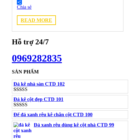
Twitter
Chia sẻ
READ MORE
Hỗ trợ 24/7
0969282835
SẢN PHẨM
Đá kê nhà sàn CTD 102
Được xếp
Đá kê cột đẹp CTD 101
hạng
5.00
5
sao
Được xếp
Đế đá xanh rêu kê chân cột CTD 100
hạng
5.00
5
sao
Đá xanh rêu dùng kê cột nhà CTD 99