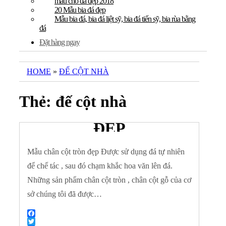
mẫu chó đá đẹp 2018
20 Mẫu bia đá đẹp
Mẫu bia đá, bia đá liệt sỹ, bia đá tiến sỹ, bia rùa bằng
đá
Đặt hàng ngay
HOME
»
ĐẾ CỘT NHÀ
Thẻ:
đế cột nhà
MẪU CHÂN CỘT TRÒN
ĐẸP
7 Tháng Sáu, 2018
ADMIN
Off
ĐÁ MỸ NGHỆ
Mẫu chân cột tròn đẹp Được sử dụng đá tự nhiên
để chế tác , sau đó chạm khắc hoa văn lên đá.
Những sản phẩm chân cột tròn , chân cột gỗ của cơ
sở chúng tôi đã được…
Facebook