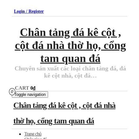
Skip
to
Login / Register
the
content
Chân tảng đá kê cột ,
cột đá nhà thờ họ, cổng
tam quan đá
Chuyên sản xuất các loại chân tảng đá, đá
kê cột nhà, cột đá…
CART
0₫
0
Toggle navigation
Chân tảng đá kê cột , cột đá nhà
thờ họ, cổng tam quan đá
Trang chủ