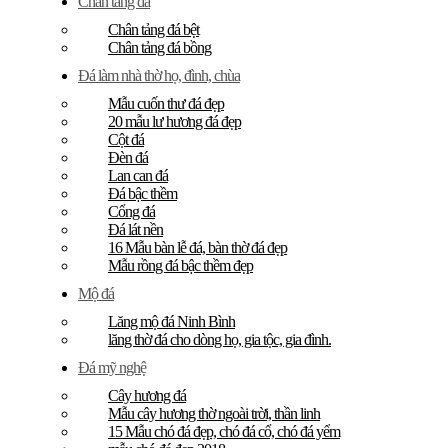
Chân tảng đá
Chân tảng đá bệt
Chân tảng đá bồng
Đá làm nhà thờ họ, đình, chùa
Mẫu cuốn thư đá đẹp
20 mẫu lư hương đá đẹp
Cột đá
Đèn đá
Lan can đá
Đá bậc thềm
Cổng đá
Đá lát nền
16 Mẫu bàn lễ đá, bàn thờ đá đẹp
Mẫu rồng đá bậc thềm đẹp
Mộ đá
Lăng mộ đá Ninh Bình
lăng thờ đá cho dòng họ, gia tộc, gia đình.
Đá mỹ nghệ
Cây hương đá
Mẫu cây hương thờ ngoài trời, thần linh
15 Mẫu chó đá đẹp, chó đá cổ, chó đá yểm