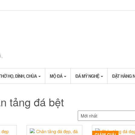
á,
THỜ HỌ, ĐÌNH, CHÙA
MỘ ĐÁ
ĐÁ MỸ NGHỆ
ĐẶT HÀNG 
n tảng đá bệt
GIẢM GIÁ!