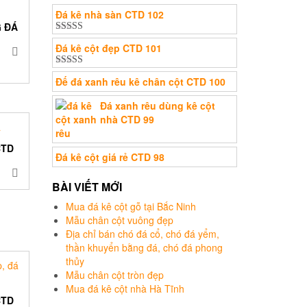
Đá kê nhà sàn CTD 102
 ĐÁ
Được xếp
Đá kê cột đẹp CTD 101
hạng
5.00
5
sao
Được xếp
Đế đá xanh rêu kê chân cột CTD 100
hạng
5.00
5
sao
Đá xanh rêu dùng kê cột
nhà CTD 99
CTD
Đá kê cột giá rẻ CTD 98
BÀI VIẾT MỚI
Mua đá kê cột gỗ tại Bắc Ninh
Mẫu chân cột vuông đẹp
Địa chỉ bán chó đá cổ, chó đá yểm,
thần khuyển bằng đá, chó đá phong
thủy
Mẫu chân cột tròn đẹp
Mua đá kê cột nhà Hà Tĩnh
CTD