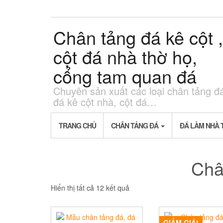
Skip
to
the
Chân tảng đá kê cột ,
content
cột đá nhà thờ họ,
cổng tam quan đá
Chuyên sản xuất các loại chân tảng đ
đá kê cột nhà, cột đá…
TRANG CHỦ
CHÂN TẢNG ĐÁ
ĐÁ LÀM NHÀ 
Châ
Hiển thị tất cả 12 kết quả
GIẢM GIÁ!