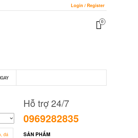
Login / Register
0
NGAY
Hỗ trợ 24/7
0969282835
SẢN PHẨM