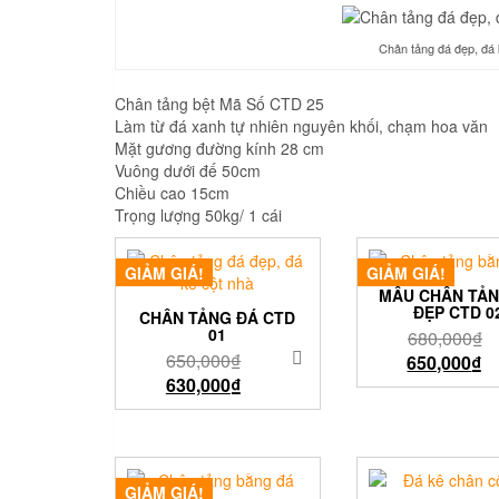
Chân tảng đá đẹp, đá 
Chân tảng bệt Mã Số CTD 25
Làm từ đá xanh tự nhiên nguyên khối, chạm hoa văn
Mặt gương đường kính 28 cm
Vuông dưới đế 50cm
Chiều cao 15cm
Trọng lượng 50kg/ 1 cái
GIẢM GIÁ!
GIẢM GIÁ!
MẪU CHÂN TẢN
ĐẸP CTD 0
CHÂN TẢNG ĐÁ CTD
01
680,000
₫
650,000
₫
650,000
₫
630,000
₫
GIẢM GIÁ!