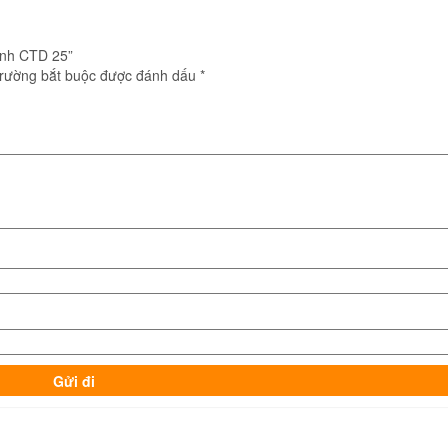
anh CTD 25”
trường bắt buộc được đánh dấu
*