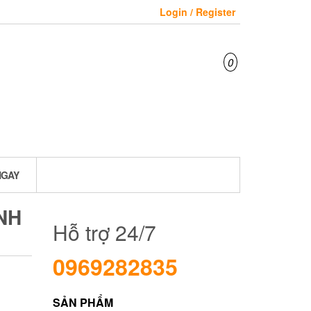
Login / Register
0
NGAY
NH
Hỗ trợ 24/7
0969282835
SẢN PHẨM