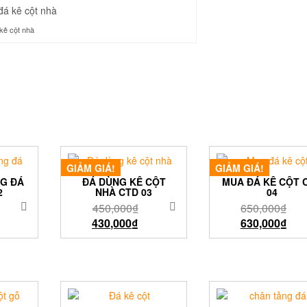
kê cột nhà
GIẢM GIÁ!
GIẢM GIÁ!
G ĐÁ
ĐÁ DÙNG KÊ CỘT
MUA ĐÁ KÊ CỘT 
2
NHÀ CTD 03
04
450,000
₫
650,000
₫
430,000
₫
630,000
₫