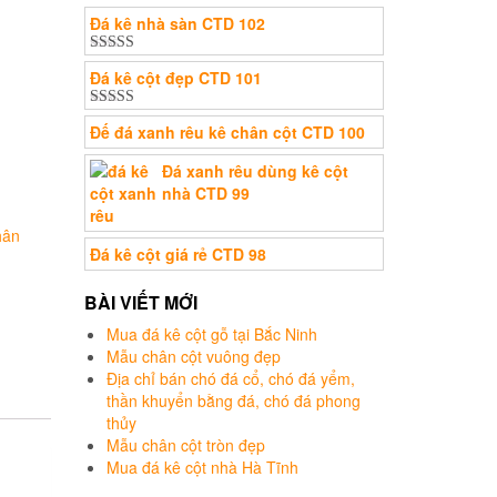
Đá kê nhà sàn CTD 102
Được xếp
Đá kê cột đẹp CTD 101
hạng
5.00
5
sao
Được xếp
Đế đá xanh rêu kê chân cột CTD 100
hạng
5.00
5
sao
Đá xanh rêu dùng kê cột
nhà CTD 99
hân
Đá kê cột giá rẻ CTD 98
BÀI VIẾT MỚI
Mua đá kê cột gỗ tại Bắc Ninh
Mẫu chân cột vuông đẹp
Địa chỉ bán chó đá cổ, chó đá yểm,
thần khuyển bằng đá, chó đá phong
thủy
Mẫu chân cột tròn đẹp
Mua đá kê cột nhà Hà Tĩnh