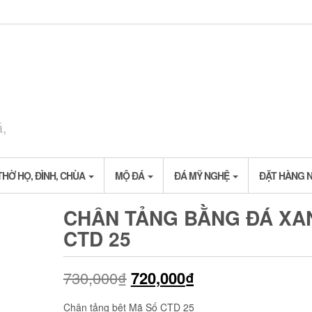
á,
THỜ HỌ, ĐÌNH, CHÙA
MỘ ĐÁ
ĐÁ MỸ NGHỆ
ĐẶT HÀNG 
CHÂN TẢNG BẰNG ĐÁ XA
CTD 25
730,000
₫
720,000
₫
Chân tảng bệt Mã Số CTD 25