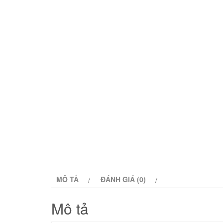
MÔ TẢ
ĐÁNH GIÁ (0)
Mô tả