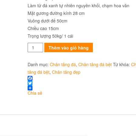
Làm từ đá xanh tự nhiên nguyên khối, chạm hoa văn
Mặt gương đường kính 28 cm
Vuông dưới đế 50cm
Chiều cao 15cm
Trọng lượng 50kg/ 1 cái
Chân
Thêm vào giỏ hàng
tảng
bằng
Danh mục:
Chân tảng đá
,
Chân tảng đá bệt
Từ khóa:
C
đá
tảng đá bệt
,
Chân tảng đẹp
xanh
Facebook
CTD
Twitter
25
Chia sẻ
số
lượng