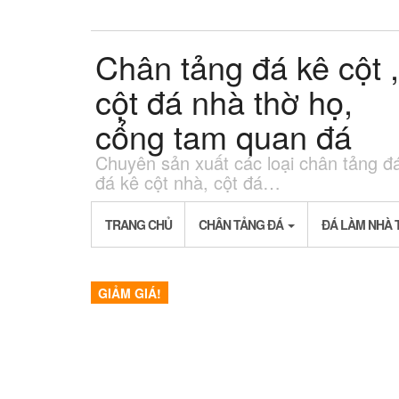
Skip
to
the
Chân tảng đá kê cột ,
content
cột đá nhà thờ họ,
cổng tam quan đá
Chuyên sản xuất các loại chân tảng đ
đá kê cột nhà, cột đá…
TRANG CHỦ
CHÂN TẢNG ĐÁ
ĐÁ LÀM NHÀ 
GIẢM GIÁ!