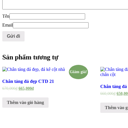
Tên
Email
Sản phẩm tương tự
Giảm giá!
Chân tảng đá đẹp CTD 21
Chân tảng đá
670,000
₫
665,000
₫
660,000
₫
650,00
Thêm vào giỏ hàng
Thêm vào g