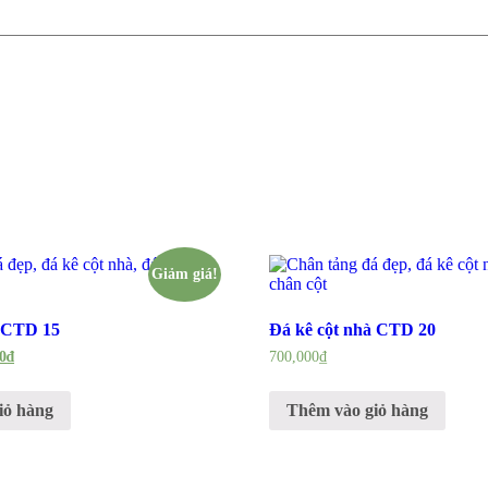
Giảm giá!
 CTD 15
Đá kê cột nhà CTD 20
0
₫
700,000
₫
iỏ hàng
Thêm vào giỏ hàng