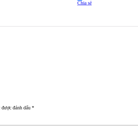
Chia sẻ
c được đánh dấu
*