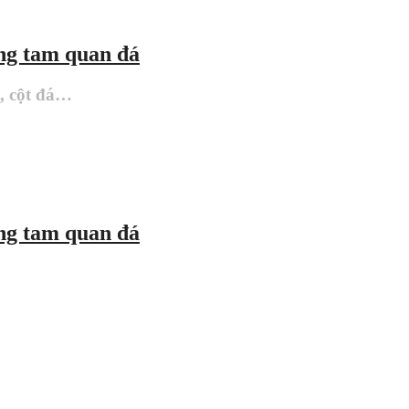
ổng tam quan đá
à, cột đá…
ổng tam quan đá