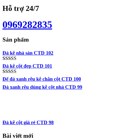
Hỗ trợ 24/7
0969282835
Sản phẩm
Đá kê nhà sàn CTD 102
Được xếp
Đá kê cột đẹp CTD 101
hạng
5.00
5
sao
Được xếp
Đế đá xanh rêu kê chân cột CTD 100
hạng
5.00
5
Đá xanh rêu dùng kê cột nhà CTD 99
sao
Đá kê cột giá rẻ CTD 98
Bài viết mới