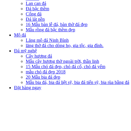
Lan can đá
Đá bậc thềm
Cổng đá
Đá lát nền
16 Mẫu bàn lễ đá, bàn thờ đá đẹp
Mẫu rồng đá bậc thềm đẹp
Mộ đá
Lăng mộ đá Ninh Bình
lăng thờ đá cho dòng họ, gia tộc, gia đình.
Đá mỹ nghệ
Cây hương đá
Mẫu cây hương thờ ngoài trời, thần linh
15 Mẫu chó đá đẹp, chó đá cổ, chó đá yểm
mẫu chó đá đẹp 2018
20 Mẫu bia đá đẹp
Mẫu bia đá, bia đá liệt sỹ, bia đá tiến sỹ, bia rùa bằng đá
Đặt hàng ngay