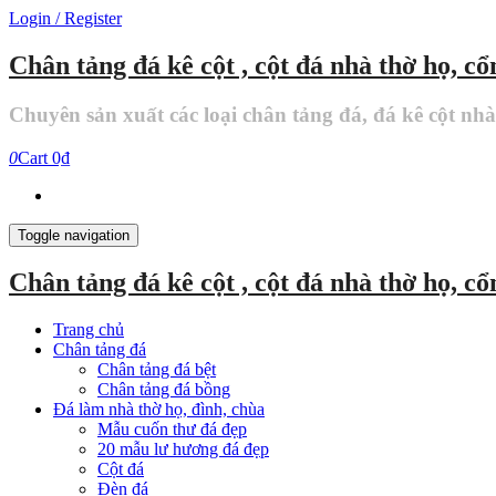
Skip
Login / Register
to
the
Chân tảng đá kê cột , cột đá nhà thờ họ, c
content
Chuyên sản xuất các loại chân tảng đá, đá kê cột nh
0
Cart
0₫
Toggle navigation
Chân tảng đá kê cột , cột đá nhà thờ họ, c
Trang chủ
Chân tảng đá
Chân tảng đá bệt
Chân tảng đá bồng
Đá làm nhà thờ họ, đình, chùa
Mẫu cuốn thư đá đẹp
20 mẫu lư hương đá đẹp
Cột đá
Đèn đá