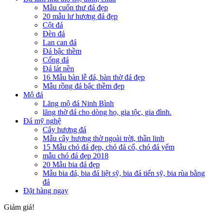
Mẫu cuốn thư đá đẹp
20 mẫu lư hương đá đẹp
Cột đá
Đèn đá
Lan can đá
Đá bậc thềm
Cổng đá
Đá lát nền
16 Mẫu bàn lễ đá, bàn thờ đá đẹp
Mẫu rồng đá bậc thềm đẹp
Mộ đá
Lăng mộ đá Ninh Bình
lăng thờ đá cho dòng họ, gia tộc, gia đình.
Đá mỹ nghệ
Cây hương đá
Mẫu cây hương thờ ngoài trời, thần linh
15 Mẫu chó đá đẹp, chó đá cổ, chó đá yểm
mẫu chó đá đẹp 2018
20 Mẫu bia đá đẹp
Mẫu bia đá, bia đá liệt sỹ, bia đá tiến sỹ, bia rùa bằng
đá
Đặt hàng ngay
Giảm giá!