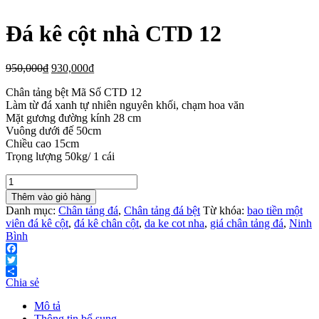
Đá kê cột nhà CTD 12
950,000
₫
930,000
₫
Chân tảng bệt Mã Số CTD 12
Làm từ đá xanh tự nhiên nguyên khối, chạm hoa văn
Mặt gương đường kính 28 cm
Vuông dưới đế 50cm
Chiều cao 15cm
Trọng lượng 50kg/ 1 cái
Đá
kê
Thêm vào giỏ hàng
cột
Danh mục:
Chân tảng đá
,
Chân tảng đá bệt
Từ khóa:
bao tiền một
nhà
viên đá kê cột
,
đá kê chân cột
,
da ke cot nha
,
giá chân tảng đá
,
Ninh
CTD
Bình
12
số
Facebook
lượng
Twitter
Chia sẻ
Mô tả
Thông tin bổ sung