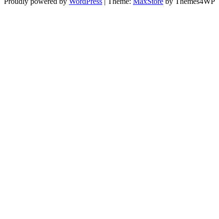
Proudly powered by
WordPress
|
Theme:
MaxStore
by Themes4WP