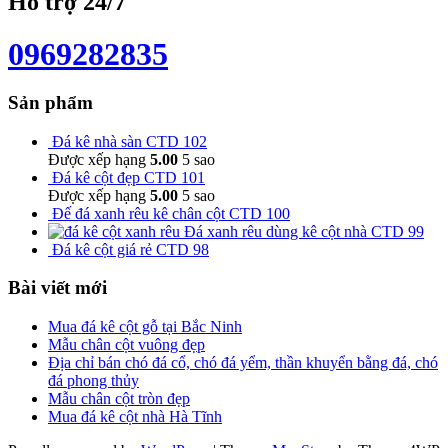
Hỗ trợ 24/7
0969282835
Sản phẩm
Đá kê nhà sàn CTD 102
Được xếp hạng
5.00
5 sao
Đá kê cột đẹp CTD 101
Được xếp hạng
5.00
5 sao
Đế đá xanh rêu kê chân cột CTD 100
Đá xanh rêu dùng kê cột nhà CTD 99
Đá kê cột giá rẻ CTD 98
Bài viết mới
Mua đá kê cột gỗ tại Bắc Ninh
Mẫu chân cột vuông đẹp
Địa chỉ bán chó đá cổ, chó đá yểm, thần khuyển bằng đá, chó
đá phong thủy
Mẫu chân cột tròn đẹp
Mua đá kê cột nhà Hà Tĩnh