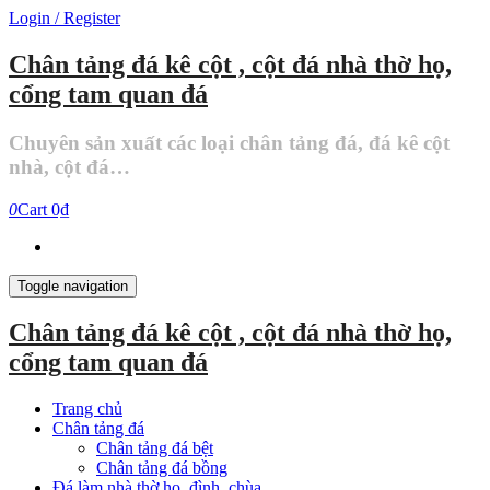
Skip
Login / Register
to
the
Chân tảng đá kê cột , cột đá nhà thờ họ,
content
cổng tam quan đá
Chuyên sản xuất các loại chân tảng đá, đá kê cột
nhà, cột đá…
0
Cart
0₫
Toggle navigation
Chân tảng đá kê cột , cột đá nhà thờ họ,
cổng tam quan đá
Trang chủ
Chân tảng đá
Chân tảng đá bệt
Chân tảng đá bồng
Đá làm nhà thờ họ, đình, chùa