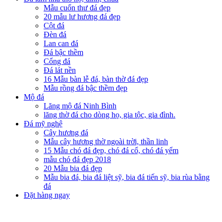
Mẫu cuốn thư đá đẹp
20 mẫu lư hương đá đẹp
Cột đá
Đèn đá
Lan can đá
Đá bậc thềm
Cổng đá
Đá lát nền
16 Mẫu bàn lễ đá, bàn thờ đá đẹp
Mẫu rồng đá bậc thềm đẹp
Mộ đá
Lăng mộ đá Ninh Bình
lăng thờ đá cho dòng họ, gia tộc, gia đình.
Đá mỹ nghệ
Cây hương đá
Mẫu cây hương thờ ngoài trời, thần linh
15 Mẫu chó đá đẹp, chó đá cổ, chó đá yểm
mẫu chó đá đẹp 2018
20 Mẫu bia đá đẹp
Mẫu bia đá, bia đá liệt sỹ, bia đá tiến sỹ, bia rùa bằng
đá
Đặt hàng ngay