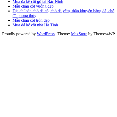
Mua đá kê cột gỗ tại Bắc Ninh
Mẫu chân cột vuông đẹp
Địa chỉ bán chó đá cổ, chó đá yểm, thần khuyển bằng đá, chó
đá phong thủy
Mẫu chân cột tròn đẹp
Mua đá kê cột nhà Hà Tĩnh
Proudly powered by
WordPress
|
Theme:
MaxStore
by Themes4WP