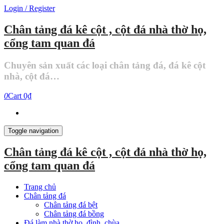
Skip
Login / Register
to
the
Chân tảng đá kê cột , cột đá nhà thờ họ,
content
cổng tam quan đá
Chuyên sản xuất các loại chân tảng đá, đá kê cột
nhà, cột đá…
0
Cart
0₫
Toggle navigation
Chân tảng đá kê cột , cột đá nhà thờ họ,
cổng tam quan đá
Trang chủ
Chân tảng đá
Chân tảng đá bệt
Chân tảng đá bồng
Đá làm nhà thờ họ, đình, chùa