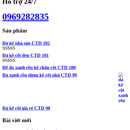
Hỗ trợ 24/7
0969282835
Sản phẩm
Đá kê nhà sàn CTD 102
Được xếp
Đá kê cột đẹp CTD 101
hạng
5.00
5
sao
Được xếp
Đế đá xanh rêu kê chân cột CTD 100
hạng
5.00
5
Đá xanh rêu dùng kê cột nhà CTD 99
sao
Đá kê cột giá rẻ CTD 98
Bài viết mới