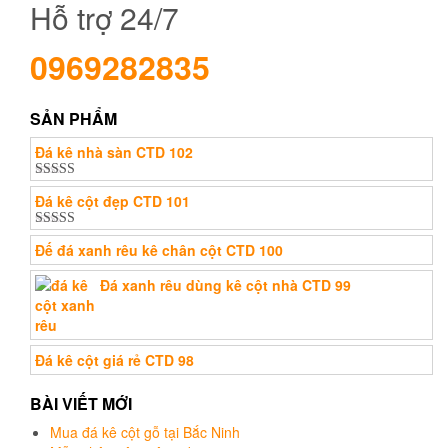
Hỗ trợ 24/7
0969282835
SẢN PHẨM
Đá kê nhà sàn CTD 102
Được xếp
Đá kê cột đẹp CTD 101
hạng
5.00
5
sao
Được xếp
Đế đá xanh rêu kê chân cột CTD 100
hạng
5.00
5
sao
Đá xanh rêu dùng kê cột nhà CTD 99
Đá kê cột giá rẻ CTD 98
BÀI VIẾT MỚI
Mua đá kê cột gỗ tại Bắc Ninh