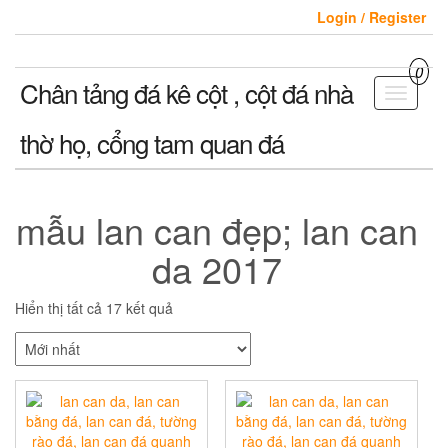
Skip
Login / Register
to
the
content
0
Chân tảng đá kê cột , cột đá nhà
Toggle
navigati
thờ họ, cổng tam quan đá
mẫu lan can đẹp; lan can
da 2017
Hiển thị tất cả 17 kết quả