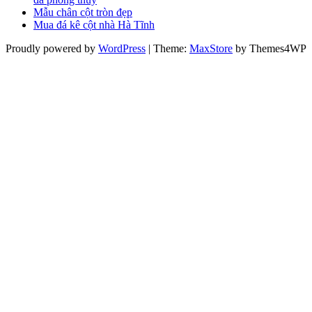
Mẫu chân cột tròn đẹp
Mua đá kê cột nhà Hà Tĩnh
Proudly powered by
WordPress
|
Theme:
MaxStore
by Themes4WP