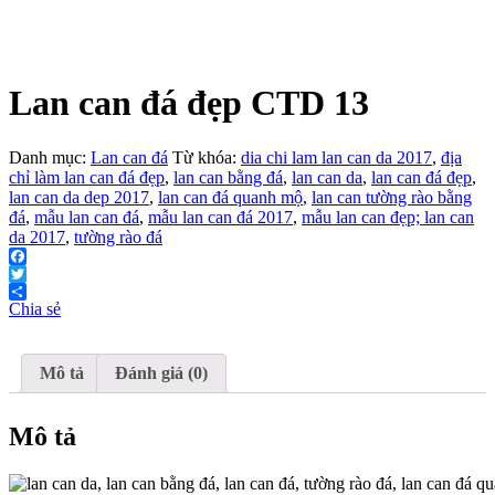
Lan can đá đẹp CTD 13
Danh mục:
Lan can đá
Từ khóa:
dia chi lam lan can da 2017
,
địa
chỉ làm lan can đá đẹp
,
lan can bằng đá
,
lan can da
,
lan can đá đẹp
,
lan can da dep 2017
,
lan can đá quanh mộ
,
lan can tường rào bằng
đá
,
mẫu lan can đá
,
mẫu lan can đá 2017
,
mẫu lan can đẹp; lan can
da 2017
,
tường rào đá
Facebook
Twitter
Chia sẻ
Mô tả
Đánh giá (0)
Mô tả