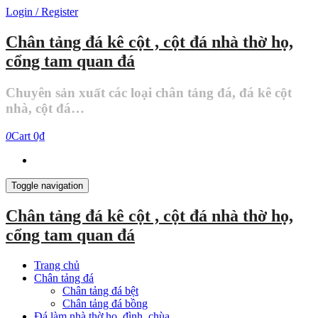
Skip
Login / Register
to
the
Chân tảng đá kê cột , cột đá nhà thờ họ,
content
cổng tam quan đá
Chuyên sản xuất các loại chân tảng đá, đá kê cột
nhà, cột đá…
0
Cart
0₫
Toggle navigation
Chân tảng đá kê cột , cột đá nhà thờ họ,
cổng tam quan đá
Trang chủ
Chân tảng đá
Chân tảng đá bệt
Chân tảng đá bồng
Đá làm nhà thờ họ, đình, chùa