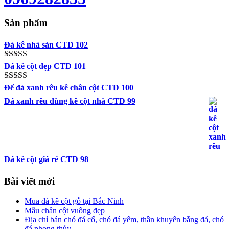
Sản phẩm
Đá kê nhà sàn CTD 102
Được xếp
Đá kê cột đẹp CTD 101
hạng
5.00
5
sao
Được xếp
Đế đá xanh rêu kê chân cột CTD 100
hạng
5.00
5
Đá xanh rêu dùng kê cột nhà CTD 99
sao
Đá kê cột giá rẻ CTD 98
Bài viết mới
Mua đá kê cột gỗ tại Bắc Ninh
Mẫu chân cột vuông đẹp
Địa chỉ bán chó đá cổ, chó đá yểm, thần khuyển bằng đá, chó
đá phong thủy