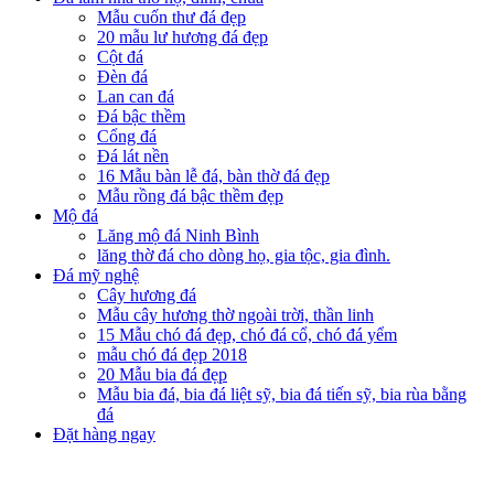
Mẫu cuốn thư đá đẹp
20 mẫu lư hương đá đẹp
Cột đá
Đèn đá
Lan can đá
Đá bậc thềm
Cổng đá
Đá lát nền
16 Mẫu bàn lễ đá, bàn thờ đá đẹp
Mẫu rồng đá bậc thềm đẹp
Mộ đá
Lăng mộ đá Ninh Bình
lăng thờ đá cho dòng họ, gia tộc, gia đình.
Đá mỹ nghệ
Cây hương đá
Mẫu cây hương thờ ngoài trời, thần linh
15 Mẫu chó đá đẹp, chó đá cổ, chó đá yểm
mẫu chó đá đẹp 2018
20 Mẫu bia đá đẹp
Mẫu bia đá, bia đá liệt sỹ, bia đá tiến sỹ, bia rùa bằng
đá
Đặt hàng ngay