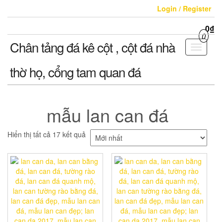
Skip
Login / Register
to
the
0₫
content
0
Chân tảng đá kê cột , cột đá nhà
Toggle
navigati
thờ họ, cổng tam quan đá
mẫu lan can đá
Hiển thị tất cả 17 kết quả