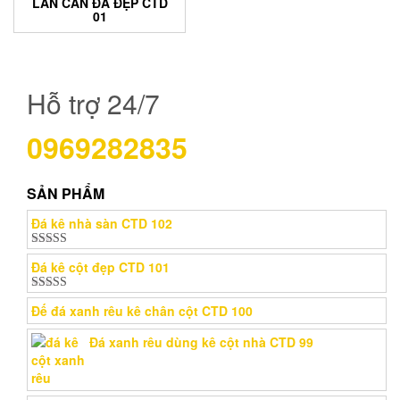
LAN CAN ĐÁ ĐẸP CTD
01
Hỗ trợ 24/7
0969282835
SẢN PHẨM
Đá kê nhà sàn CTD 102
Được xếp
Đá kê cột đẹp CTD 101
hạng
5.00
5
sao
Được xếp
Đế đá xanh rêu kê chân cột CTD 100
hạng
5.00
5
sao
Đá xanh rêu dùng kê cột nhà CTD 99