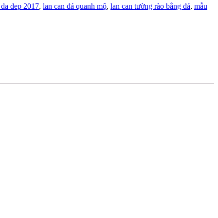
 da dep 2017
,
lan can đá quanh mộ
,
lan can tường rào bằng đá
,
mẫu