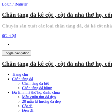
Skip
Login / Register
to
the
Chân tảng đá kê cột , cột đá nhà thờ họ, c
content
Chuyên sản xuất các loại chân tảng đá, đá kê cột nh
0
Cart
0₫
Toggle navigation
Chân tảng đá kê cột , cột đá nhà thờ họ, c
Trang chủ
Chân tảng đá
Chân tảng đá bệt
Chân tảng đá bồng
Đá làm nhà thờ họ, đình, chùa
Mẫu cuốn thư đá đẹp
20 mẫu lư hương đá đẹp
Cột đá
Đèn đá