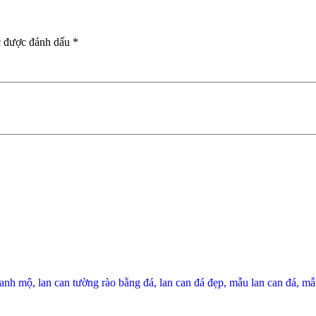
c được đánh dấu
*