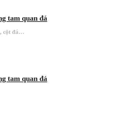
ổng tam quan đá
à, cột đá…
ổng tam quan đá