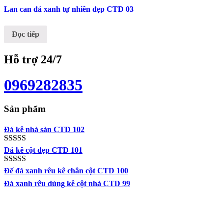
Lan can đá xanh tự nhiên đẹp CTD 03
Đọc tiếp
Hỗ trợ 24/7
0969282835
Sản phẩm
Đá kê nhà sàn CTD 102
Được xếp
Đá kê cột đẹp CTD 101
hạng
5.00
5
sao
Được xếp
Đế đá xanh rêu kê chân cột CTD 100
hạng
5.00
5
Đá xanh rêu dùng kê cột nhà CTD 99
sao