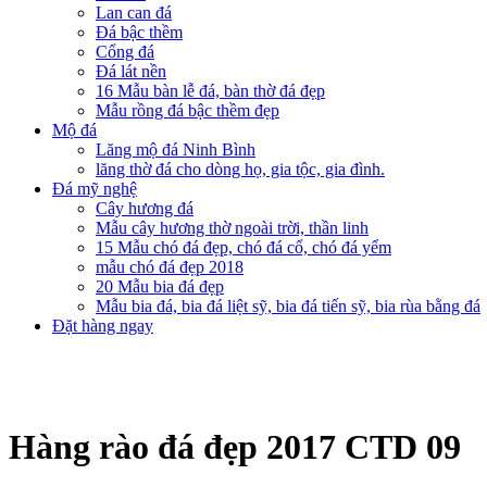
Lan can đá
Đá bậc thềm
Cổng đá
Đá lát nền
16 Mẫu bàn lễ đá, bàn thờ đá đẹp
Mẫu rồng đá bậc thềm đẹp
Mộ đá
Lăng mộ đá Ninh Bình
lăng thờ đá cho dòng họ, gia tộc, gia đình.
Đá mỹ nghệ
Cây hương đá
Mẫu cây hương thờ ngoài trời, thần linh
15 Mẫu chó đá đẹp, chó đá cổ, chó đá yểm
mẫu chó đá đẹp 2018
20 Mẫu bia đá đẹp
Mẫu bia đá, bia đá liệt sỹ, bia đá tiến sỹ, bia rùa bằng đá
Đặt hàng ngay
Hàng rào đá đẹp 2017 CTD 09