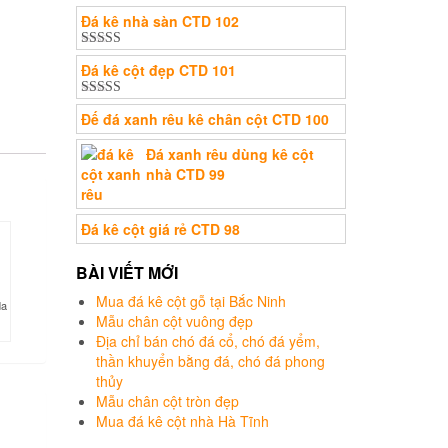
Đá kê nhà sàn CTD 102
Được xếp
Đá kê cột đẹp CTD 101
hạng
5.00
5
sao
Được xếp
Đế đá xanh rêu kê chân cột CTD 100
hạng
5.00
5
sao
Đá xanh rêu dùng kê cột
nhà CTD 99
Đá kê cột giá rẻ CTD 98
BÀI VIẾT MỚI
Mua đá kê cột gỗ tại Bắc Ninh
da
Mẫu chân cột vuông đẹp
Địa chỉ bán chó đá cổ, chó đá yểm,
thần khuyển bằng đá, chó đá phong
thủy
Mẫu chân cột tròn đẹp
Mua đá kê cột nhà Hà Tĩnh