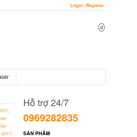
Login / Register
0
NGAY
Hỗ trợ 24/7
2017
,
0969282835
,
lan
,
lan
SẢN PHẨM
á 2017
,