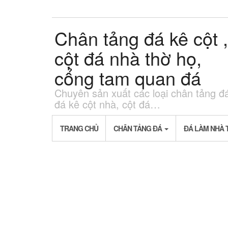
Skip
to
the
Chân tảng đá kê cột ,
content
cột đá nhà thờ họ,
cổng tam quan đá
Chuyên sản xuất các loại chân tảng đ
đá kê cột nhà, cột đá…
TRANG CHỦ
CHÂN TẢNG ĐÁ
ĐÁ LÀM NHÀ 