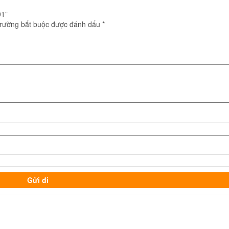
01”
trường bắt buộc được đánh dấu
*