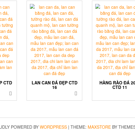
P CTD
LAN CAN ĐÁ ĐẸP CTD
HÀNG RÀO ĐÁ 2
16
CTD 11
UDLY POWERED BY
WORDPRESS
|
THEME:
MAXSTORE
BY THEME