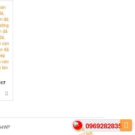
017
0969282835
S4WP