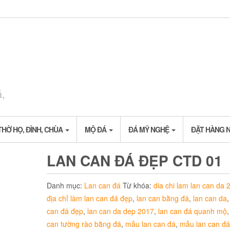
á,
THỜ HỌ, ĐÌNH, CHÙA
MỘ ĐÁ
ĐÁ MỸ NGHỆ
ĐẶT HÀNG 
LAN CAN ĐÁ ĐẸP CTD 01
Danh mục:
Lan can đá
Từ khóa:
dia chi lam lan can da 
địa chỉ làm lan can đá đẹp
,
lan can bằng đá
,
lan can da
can đá đẹp
,
lan can da dep 2017
,
lan can đá quanh mộ
can tường rào bằng đá
,
mẫu lan can đá
,
mẫu lan can đ